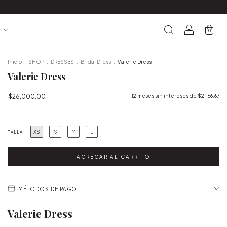
S
0
Inicio
.
SHOP
.
DRESSES
.
Bridal Dress
.
Valerie Dress
Valerie Dress
$26,000.00
12
meses sin intereses de
$2,166.67
XS
S
M
L
TALLA
MÉTODOS DE PAGO
Valerie Dress