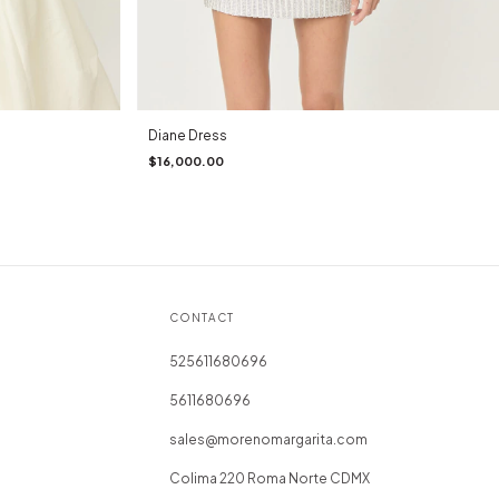
Diane Dress
$16,000.00
CONTACT
525611680696
5611680696
sales@morenomargarita.com
Colima 220 Roma Norte CDMX