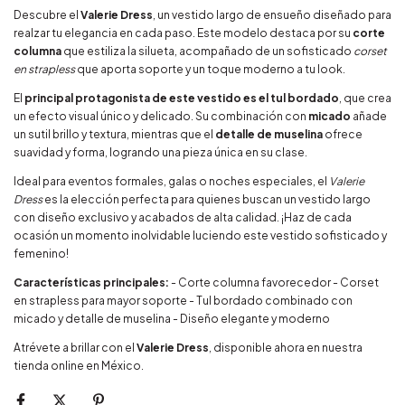
Descubre el
Valerie Dress
, un vestido largo de ensueño diseñado para
realzar tu elegancia en cada paso. Este modelo destaca por su
corte
columna
que estiliza la silueta, acompañado de un sofisticado
corset
en strapless
que aporta soporte y un toque moderno a tu look.
El
principal protagonista de este vestido es el tul bordado
, que crea
un efecto visual único y delicado. Su combinación con
micado
añade
un sutil brillo y textura, mientras que el
detalle de muselina
ofrece
suavidad y forma, logrando una pieza única en su clase.
Ideal para eventos formales, galas o noches especiales, el
Valerie
Dress
es la elección perfecta para quienes buscan un vestido largo
con diseño exclusivo y acabados de alta calidad. ¡Haz de cada
ocasión un momento inolvidable luciendo este vestido sofisticado y
femenino!
Características principales:
- Corte columna favorecedor - Corset
en strapless para mayor soporte - Tul bordado combinado con
micado y detalle de muselina - Diseño elegante y moderno
Atrévete a brillar con el
Valerie Dress
, disponible ahora en nuestra
tienda online en México.