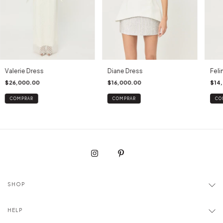
Valerie Dress
Diane Dress
Feli
$26,000.00
$16,000.00
$14
COMPRAR
COMPRAR
CO
SHOP
HELP