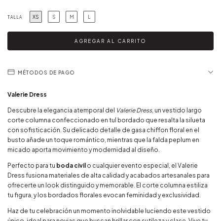
XS
S
M
L
TALLA
MÉTODOS DE PAGO
Valerie Dress
Descubre la elegancia atemporal del
Valerie Dress
, un vestido largo
corte columna confeccionado en tul bordado que resalta la silueta
con sofisticación. Su delicado detalle de gasa chiffon floral en el
busto añade un toque romántico, mientras que la falda peplum en
micado aporta movimiento y modernidad al diseño.
Perfecto para tu
boda civil
o cualquier evento especial, el Valerie
Dress fusiona materiales de alta calidad y acabados artesanales para
ofrecerte un look distinguido y memorable. El corte columna estiliza
tu figura, y los bordados florales evocan feminidad y exclusividad.
Haz de tu celebración un momento inolvidable luciendo este vestido
único, ideal para novias que buscan brillar con sutileza y clase. Vive tu