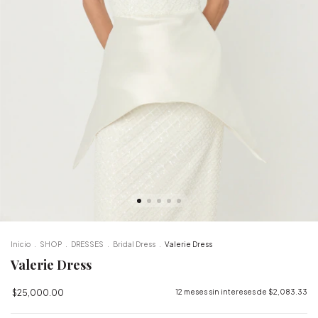
Inicio
.
SHOP
.
DRESSES
.
Bridal Dress
.
Valerie Dress
Valerie Dress
$25,000.00
12
meses sin intereses de
$2,083.33