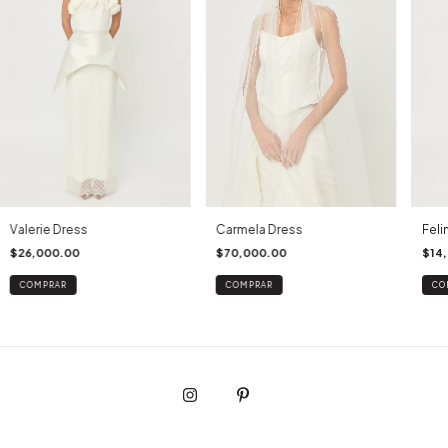
Valerie Dress
Carmela Dress
Feli
$26,000.00
$70,000.00
$14
COMPRAR
COMPRAR
CO