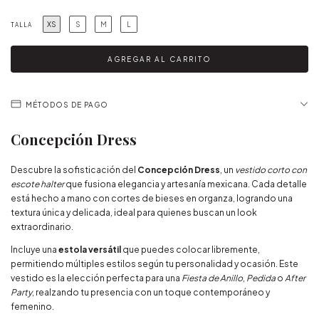
XS
S
M
L
TALLA
MÉTODOS DE PAGO
Concepción Dress
Descubre la sofisticación del
Concepción Dress
, un
vestido corto con
escote halter
que fusiona elegancia y artesanía mexicana. Cada detalle
está hecho a mano con cortes de bieses en organza, logrando una
textura única y delicada, ideal para quienes buscan un look
extraordinario.
Incluye una
estola versátil
que puedes colocar libremente,
permitiendo múltiples estilos según tu personalidad y ocasión. Este
vestido es la elección perfecta para una
Fiesta de Anillo
,
Pedida
o
After
Party
, realzando tu presencia con un toque contemporáneo y
femenino.