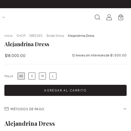
S
0
Inicio
.
SHOP
.
DRESSES
.
Bridal Dress
.
Alejandrina Dress
Alejandrina Dress
$18,000.00
12
meses sin intereses de
$1,500.00
XS
S
M
L
TALLA
MÉTODOS DE PAGO
Alejandrina Dress