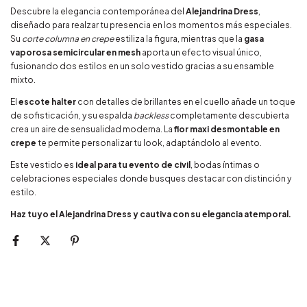
Descubre la elegancia contemporánea del
Alejandrina Dress
,
diseñado para realzar tu presencia en los momentos más especiales.
Su
corte columna en crepe
estiliza la figura, mientras que la
gasa
vaporosa semicircular en mesh
aporta un efecto visual único,
fusionando dos estilos en un solo vestido gracias a su ensamble
mixto.
El
escote halter
con detalles de brillantes en el cuello añade un toque
de sofisticación, y su espalda
backless
completamente descubierta
crea un aire de sensualidad moderna. La
flor maxi desmontable en
crepe
te permite personalizar tu look, adaptándolo al evento.
Este vestido es
ideal para tu evento de civil
, bodas íntimas o
celebraciones especiales donde busques destacar con distinción y
estilo.
Haz tuyo el Alejandrina Dress y cautiva con su elegancia atemporal.