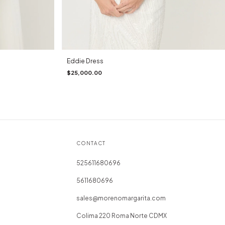
Eddie Dress
$25,000.00
CONTACT
525611680696
5611680696
sales@morenomargarita.com
Colima 220 Roma Norte CDMX