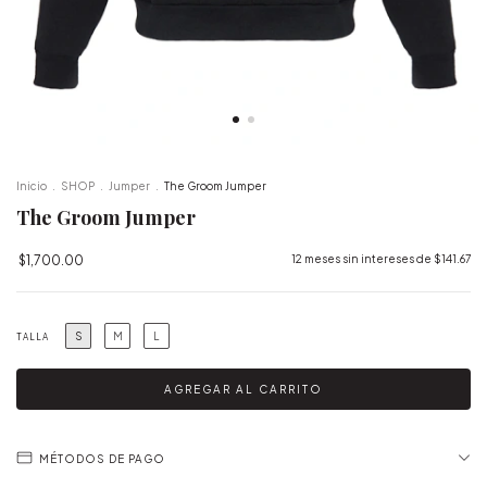
Inicio
.
SHOP
.
Jumper
.
The Groom Jumper
The Groom Jumper
$1,700.00
12
meses sin intereses de
$141.67
S
M
L
TALLA
MÉTODOS DE PAGO