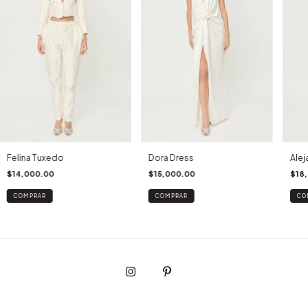
Felina Tuxedo
Dora Dress
Alej
$14,000.00
$15,000.00
$18
COMPRAR
COMPRAR
CO