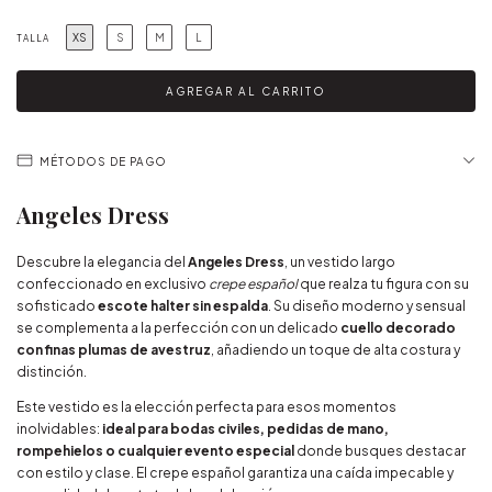
XS
S
M
L
TALLA
MÉTODOS DE PAGO
Angeles Dress
Descubre la elegancia del
Angeles Dress
, un vestido largo
confeccionado en exclusivo
crepe español
que realza tu figura con su
sofisticado
escote halter sin espalda
. Su diseño moderno y sensual
se complementa a la perfección con un delicado
cuello decorado
con finas plumas de avestruz
, añadiendo un toque de alta costura y
distinción.
Este vestido es la elección perfecta para esos momentos
inolvidables:
ideal para bodas civiles, pedidas de mano,
rompehielos o cualquier evento especial
donde busques destacar
con estilo y clase. El crepe español garantiza una caída impecable y